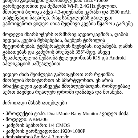
კამერა გადასცემს გამოსახულებას 1920×1080P
გარჩევადობით და მუშაობს Wi-Fi 2.4GHz ქსელით.
მშობლის ბლოკს აქვს 4.3-დიუმიანი ეკრანი და 3500 mAh
დატენვადი ბატარეა, რაც საშუალებას გაძლევთ
გამოიყენოთ ვიდეო ძიძა მუდმივი კვების წყაროს გარეშე.
მოდელი მხარს უჭერს ორმხრივ აუდიოკავშირს, ღამის
ხედვას, კვების შეხსენებას, ბავშვის ტირილის
შეტყობინებას, ტემპერატურის ჩვენებას, იავნანებს, ღამის
განათებას და კამერის ბრუნვას 355°-მდე. ასევე
შესაძლებელია მუშაობა ტელეფონთან iOS და Android
აპლიკაციის საშუალებით.
ვიდეო ძიძა შეიძლება გამოიყენოთ ორ რეჟიმში:
მშობლის მონიტორით ან სმარტფონით. ეს არის
პრაქტიკული გადაწყვეტა მშობლებისთვის, რომლებსაც
სურთ ბავშვის რეალურ დროში დანახვა და მოსმენა.
ძირითადი მახასიათებლები
• პროდუქტის ტიპი: Dual-Mode Baby Monitor / ვიდეო ძიძა
• მოდელი: ABM206
• კამერის სენსორი: 1/4 CMOS
• კამერის გარჩევადობა: 1920×1080P
• მონიტორის ზომა: 4.3 დიუმი