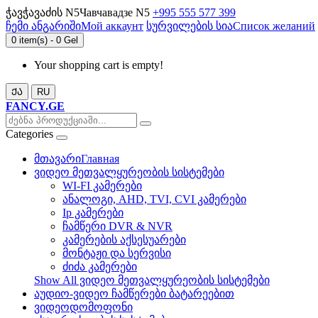
ჭავჭავაძის N5
Чавчавадзе N5
+995 555 577 399
ჩემი ანგარიში
Мой аккаунт
სურვილების სია
Список желаний
0 item(s) - 0 Gel
Your shopping cart is empty!
ᲥᲐ
RU
FANCY.GE
Categories
მთავარი
Главная
ვიდეო მეთვალყურეობის სისტემები
WI-FI კამერები
ანალოგი, AHD, TVI, CVI კამერები
Ip კამერები
ჩამწერი DVR & NVR
კამერების აქსესუარები
მონტაჟი და სერვისი
ძიძა კამერები
Show All ვიდეო მეთვალყურეობის სისტემები
აუდიო-ვიდეო ჩამწერები ბატარეებით
ვიდეოდომოფონი